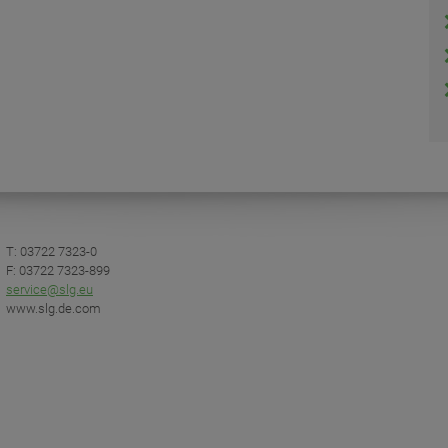
T: 03722 7323-0
F: 03722 7323-899
service@slg.eu
www.slg.de.com