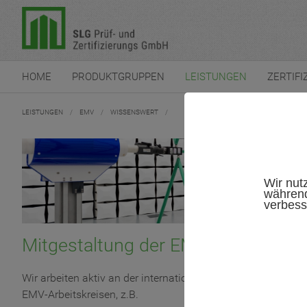
HOME
PRODUKTGRUPPEN
LEISTUNGEN
ZERTIFI
LEISTUNGEN
/
EMV
/
WISSENSWERT
/
Wir nut
während
verbess
Mitgestaltung der EMV-Normung
Wir arbeiten aktiv an der internationalen EMV-Normung mit
EMV-Arbeitskreisen, z.B.