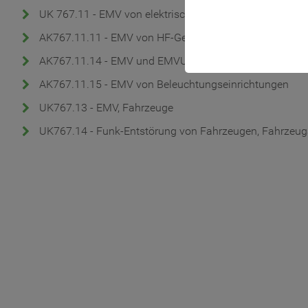
UK 767.11 - EMV von elektrischen Betriebsmitteln und 
AK767.11.11 - EMV von HF-Geräten für industrielle, w
AK767.11.14 - EMV und EMVU/EMF von Hausgeräten 
AK767.11.15 - EMV von Beleuchtungseinrichtungen
UK767.13 - EMV, Fahrzeuge
UK767.14 - Funk-Entstörung von Fahrzeugen, Fahrzeu