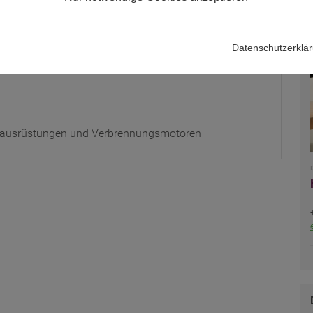
Anlagen
issenschaftliche und medizinische (ISM) Anwendungen
Datenschutzerklä
und ähnlichen Anwendungen
gausrüstungen und Verbrennungsmotoren
D