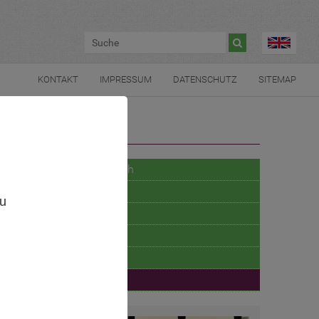

KONTAKT
IMPRESSUM
DATENSCHUTZ
SITEMAP
Industrie- und Laborbereich
,
Funkanwendungen
zu
Kfz- und Bahnbereich
Medizinprodukte
EMV der Umwelt
Wissenswert