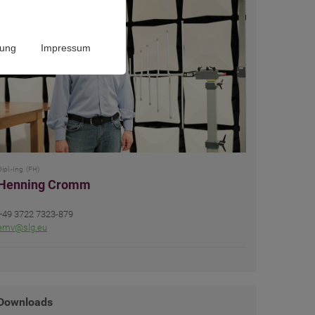
rung
Impressum
ipl.-Ing. (FH)
Henning Cromm
+49 3722 7323-879
emv@slg.eu
Downloads