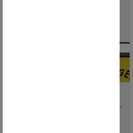
Produktgruppen
Wir prüfen und zertifizieren für Sie Produkte von A wie
Akkuschrauber bis Z wie Zahnbürste. Hier finden Sie Ihre
Produktgruppe.
MEHR ERFAHREN
Leistungen
Prüfleistungen, Kalibrierung, Zertifizierung, begleitende Inspektionen
und andere technische Dienstleistungen.
MEHR ERFAHREN