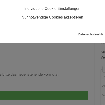
Individuelle Cookie Einstellungen
Au
Nur notwendige Cookies akzeptieren
Fü
ge
Datenschutzerklä
Nu
gend nach Datum sortiert:
be
Na
Ve
 Sie bitte das nebenstehende Formular.
U
*
A
V