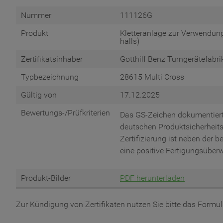
Nummer
111126G
Produkt
Kletteranlage zur Verwendung i
halls)
Zertifikatsinhaber
Gotthilf Benz Turngerätefab
Typbezeichnung
28615 Multi Cross
Gültig von
17.12.2025
Bewertungs-/Prüfkriterien
Das GS-Zeichen dokumentiert
deutschen Produktsicherheits
Zertifizierung ist neben der
eine positive Fertigungsübe
Produkt-Bilder
PDF herunterladen
Zur Kündigung von Zertifikaten nutzen Sie bitte das Formu