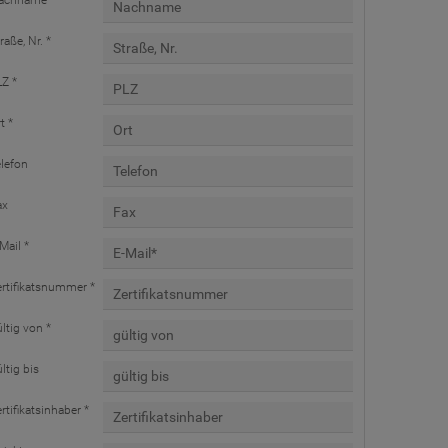
achname *
raße, Nr. *
Z *
t *
lefon
ax
Mail *
rtifikatsnummer *
ltig von *
ltig bis
rtifikatsinhaber *