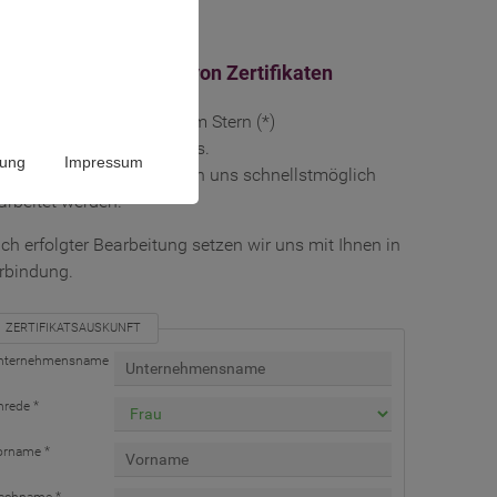
skunft zur Gültigkeit von Zertifikaten
llen Sie bitte alle mit einem Stern (*)
kennzeichneten Felder aus.
rung
Impressum
r so kann Ihre Anfrage von uns schnellstmöglich
arbeitet werden.
ch erfolgter Bearbeitung setzen wir uns mit Ihnen in
rbindung.
ZERTIFIKATSAUSKUNFT
nternehmensname
nrede *
orname *