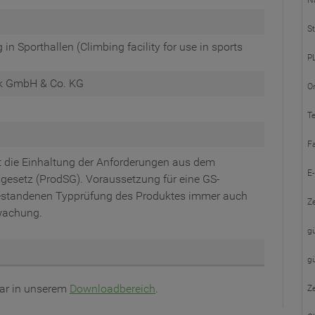
N
St
n Sporthallen (Climbing facility for use in sports
PL
rik GmbH & Co. KG
Or
Te
F
 die Einhaltung der Anforderungen aus dem
E-
gesetz (ProdSG). Voraussetzung für eine GS-
 bestandenen Typprüfung des Produktes immer auch
Ze
rwachung.
gü
gü
lar in unserem
Downloadbereich
.
Ze