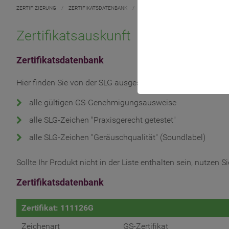
ZERTIFIZIERUNG
/
ZERTIFIKATSDATENBANK
/
Zertifikatsauskunft
Zertifikatsdatenbank
Hier finden Sie von der SLG ausgestellte Zertifikate, abstei
alle gültigen GS-Genehmigungsausweise
alle SLG-Zeichen "Praxisgerecht getestet"
alle SLG-Zeichen "Geräuschqualität" (Soundlabel)
Sollte Ihr Produkt nicht in der Liste enthalten sein, nutzen
Zertifikatsdatenbank
Zertifikat: 111126G
Zeichenart
GS-Zertifikat