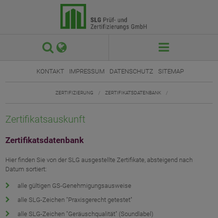
 

KONTAKT
IMPRESSUM
DATENSCHUTZ
SITEMAP
ZERTIFIZIERUNG
/
ZERTIFIKATSDATENBANK
/
Zertifikatsauskunft
Zertifikatsdatenbank
Hier finden Sie von der SLG ausgestellte Zertifikate, absteigend nach
Datum sortiert:
alle gültigen GS-Genehmigungsausweise
alle SLG-Zeichen "Praxisgerecht getestet"
alle SLG-Zeichen "Geräuschqualität" (Soundlabel)