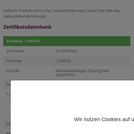
Sollte Ihr Produkt nicht in der Liste enthalten sein, nutzen Sie bitte das
nebenstehende Formular.
Zertifikatsdatenbank
Zertifikat: 110937G
Zeichenart
GS-Zertifikat
Nummer
110937G
Produkt
Basketballanlagen (Playing field
equipment)
Zertifikatsinhaber
Kehr Sport GmbH
Typbezeichnung
36050, 36051, 36052, 36053, 36040, 36042,
36041, 36043, 36010, 36011, 36015, 36016,
36020, 36025, 36000, 36001, 36000-1,
36001-1, 36080, 36081, 36082, 36083,
36013, 36014, 36018, 36017, 36600, 36601,
36602, 36603, 36610
Wir nutzen Cookies auf u
Gültig von
27.09.2024
Bewertungs-/Prüfkriterien