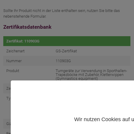
Sollte Ihr Produkt nicht in der Liste enthalten sein, nutzen Sie bitte das
nebenstehende Formular.
Zertifikatsdatenbank
Zertifikat: 110903G
Zeichenart
GS-Zertifikat
Nummer
110903G
Produkt
Turngeräte zur Verwendung in Sporthallen-
Trapezböcke mit Zubehör, Kletterwippen
(Gymnastics equipment)
Zertifikatsinhaber
Sportgeräte Langer GmbH
Typbezeichnung
160030; 160031; 160032; 160033; 160042;
160060; 160061; 160063; 160064; 160065;
160400; 160403; 160405; 160407; 160409;
160420; 160421; 160422; 160423; 160424;
160425; 160426; 160427; 160428; 160429
Wir nutzen Cookies auf u
Gültig von
23.08.2024
Bewertungs-/Prüfkriterien