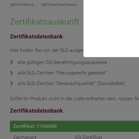
ZERTIFIZIERUNG
/
ZERTIFIKATSDATENBANK
/
Zertifikatsauskunft
Zertifikatsdatenbank
Hier finden Sie von der SLG ausgestellte Zertifikate, abstei
alle gültigen GS-Genehmigungsausweise
alle SLG-Zeichen "Praxisgerecht getestet"
alle SLG-Zeichen "Geräuschqualität" (Soundlabel)
Sollte Ihr Produkt nicht in der Liste enthalten sein, nutzen
Zertifikatsdatenbank
Zertifikat: 110443G
Zeichenart
GS-Zertifikat