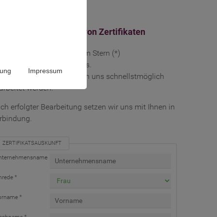
skunft zur Gültigkeit von Zertifikaten
llen Sie bitte alle mit einem Stern (*)
kennzeichneten Felder aus.
rung
Impressum
r so kann Ihre Anfrage von uns schnellstmöglich
arbeitet werden.
ch erfolgter Bearbeitung setzen wir uns mit Ihnen in
rbindung.
ZERTIFIKATSAUSKUNFT
nternehmensname
nrede *
orname *