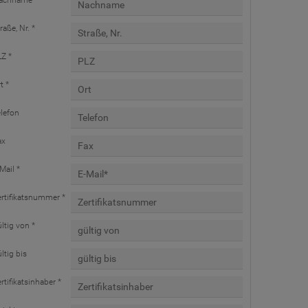
achname *
raße, Nr. *
Z *
t *
lefon
ax
Mail *
rtifikatsnummer *
ltig von *
ltig bis
rtifikatsinhaber *