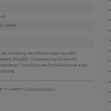
N
St
rd)
PL
Holz GmbH
Or
Te
F
 die Einhaltung der Anforderungen aus dem
gesetz (ProdSG). Voraussetzung für eine GS-
E-
 bestandenen Typprüfung des Produktes immer auch
rwachung.
Ze
gü
lar in unserem
Downloadbereich
.
gü
Ze