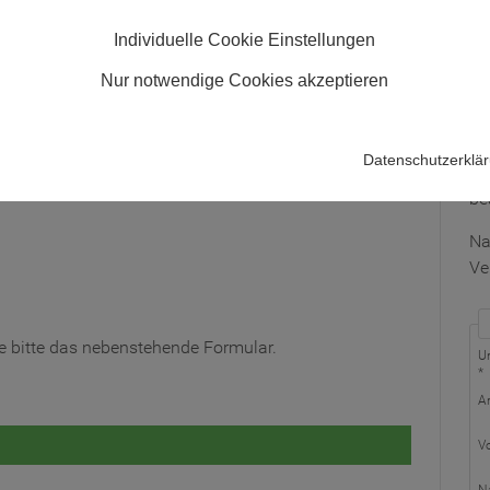
Individuelle Cookie Einstellungen
Au
Nur notwendige Cookies akzeptieren
Fü
ge
Datenschutzerklä
Nu
gend nach Datum sortiert:
be
Na
Ve
 Sie bitte das nebenstehende Formular.
U
*
A
V