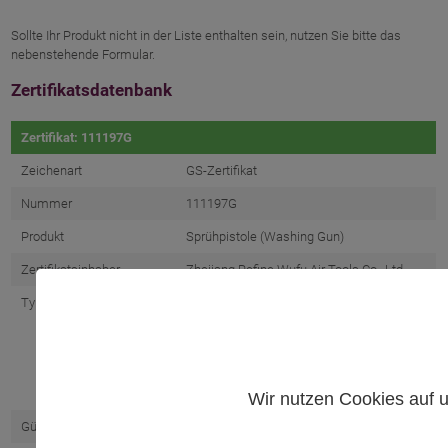
Sollte Ihr Produkt nicht in der Liste enthalten sein, nutzen Sie bitte das
nebenstehende Formular.
Zertifikatsdatenbank
Zertifikat: 111197G
Zeichenart
GS-Zertifikat
Nummer
111197G
Produkt
Sprühpistole (Washing Gun)
Zertifikatsinhaber
Zhejiang Refine Wufu Air Tools Co., Ltd.
Typbezeichnung
671A; 671B; B-L020; DG-10-EC; DG-10-EK;
DO-2-EC; DO-8; DO-8-EC; DO-8-EC2; DO-9;
DO-9-EC; DO-10; DO-11; DO-11B; DO-15;
DO-15-P; DO-16; DO-20; DO-21; DS-1A;
DS-1B; DS-2; DS-2B; DS-3; DS-4; DS-4-EC;
DS-5; DS-5B; DS-6; DS-7; DS-8; DS-9; DS-
10; DS-10-2; DS-11; DS-12; DS-12-EC; LN-
4; LN-5; T-L010; WF14A; WF15A
Wir nutzen Cookies auf u
Gültig von
19.05.2026