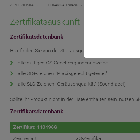
ZERTIFIZIERUNG
/
ZERTIFIKATSDATENBANK
/
Zertifikatsauskunft
Zertifikatsdatenbank
Hier finden Sie von der SLG ausgestellte Zertifikate, abstei
alle gültigen GS-Genehmigungsausweise
alle SLG-Zeichen "Praxisgerecht getestet"
alle SLG-Zeichen "Geräuschqualität" (Soundlabel)
Sollte Ihr Produkt nicht in der Liste enthalten sein, nutzen
Zertifikatsdatenbank
Zertifikat: 110496G
Zeichenart
GS-Zertifikat