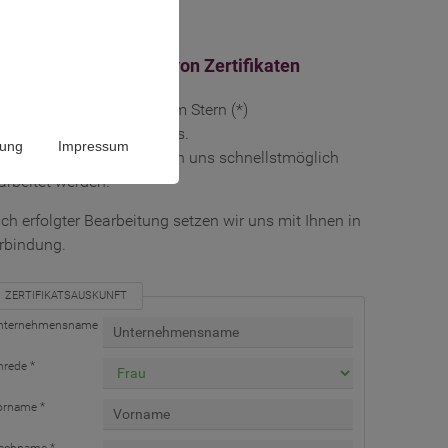
skunft zur Gültigkeit von Zertifikaten
llen Sie bitte alle mit einem Stern (*)
kennzeichneten Felder aus.
rung
Impressum
r so kann Ihre Anfrage von uns schnellstmöglich
arbeitet werden.
ch erfolgter Bearbeitung setzen wir uns mit Ihnen in
rbindung.
ZERTIFIKATSAUSKUNFT
nternehmensname
nrede *
orname *