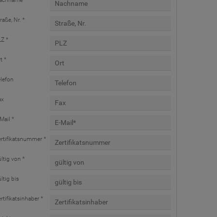
achname *
raße, Nr. *
Z *
t *
lefon
ax
Mail *
rtifikatsnummer *
ltig von *
ltig bis
rtifikatsinhaber *