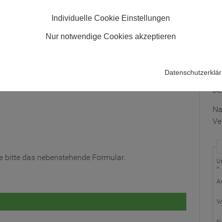
Individuelle Cookie Einstellungen
Au
Nur notwendige Cookies akzeptieren
Fü
ge
Datenschutzerklä
Nu
gend nach Datum sortiert:
be
Na
Ve
 Sie bitte das nebenstehende Formular.
U
*
A
V