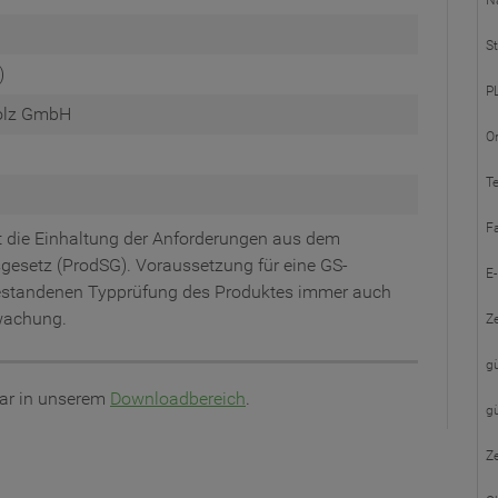
N
St
)
PL
Holz GmbH
Or
Te
F
 die Einhaltung der Anforderungen aus dem
gesetz (ProdSG). Voraussetzung für eine GS-
E-
 bestandenen Typprüfung des Produktes immer auch
rwachung.
Ze
gü
lar in unserem
Downloadbereich
.
gü
Ze