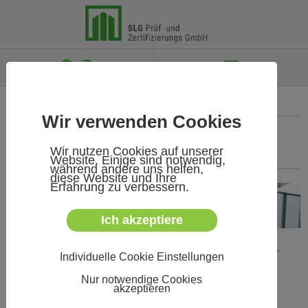
 

KONTAKT
IMPRESSUM
DATENSCHUTZ
SITEMAP
Wir verwenden Cookies
PRODUKTGRUPPEN
/
ELEKTROFAHRRÄDER &
Wir nutzen Cookies auf unserer
FAHRZEUGE
/
PRÜFMÖGLICHKEITEN
/
Website. Einige sind notwendig,
während andere uns helfen,
diese Website und Ihre
Erfahrung zu verbessern.
Ich akzeptiere
Prüfmöglichkeiten für E-Bikes, Pedelecs & Co.,
Individuelle Cookie Einstellungen
Fahrzeuge und Fahrzeugkomponenten in der
SLG
Nur notwendige Cookies
akzeptieren
Sicherheit von Komponenten