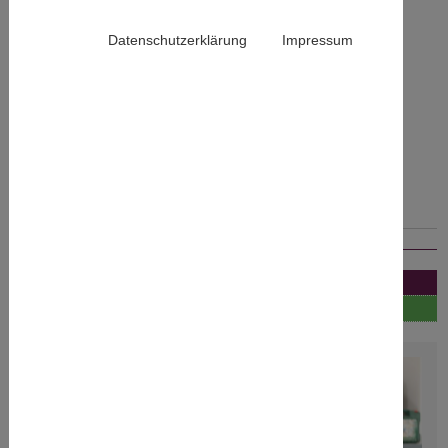
Sicherheit von Pedelecs & E-Bikes
Datenschutzerklärung
Impressum
Akkusicherheit
Elektromagnetische Verträglichkeit (EMV)
Schwingungs- und Stoßprüfungen
Akustik
Umweltsimulationen
Prüfmöglichkeiten
Wissenswert