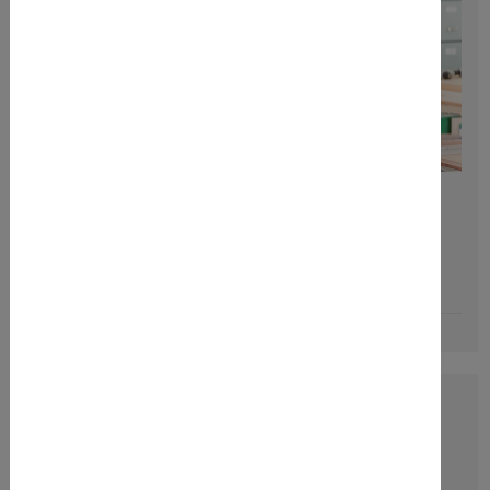
Dipl.-Ing.
Andreas Kékedi
+49 3722 7323-824
maschinen@slg.eu
Downloads
Fragebogen zu EMV- und Sicherheitsprüfung
Prüfauftragsformular