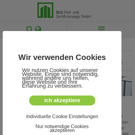
 

KONTAKT
IMPRESSUM
DATENSCHUTZ
SITEMAP
Wir verwenden Cookies
PRODUKTGRUPPEN
/
ELEKTROFAHRRÄDER & FAHRZEUGE
/
WISSENSWERT
/
Wir nutzen Cookies auf unserer
Website. Einige sind notwendig,
während andere uns helfen,
diese Website und Ihre
Erfahrung zu verbessern.
Ich akzeptiere
GENERIC48V-Projekt
Individuelle Cookie Einstellungen
Die SLG ist Partner im Verbundprojekt "GENERIC48V". Gemeinsam mit
anderen regionalen und überregionalen Firmen und Einrichtungen arbeiten
Nur notwendige Cookies
wir an der Entwicklung eines Light Electric Vehicle LEV mit dem Ziel der
akzeptieren
Zulassung für den Straßenverkehr. Gefördert wird das Vorhaben durch das