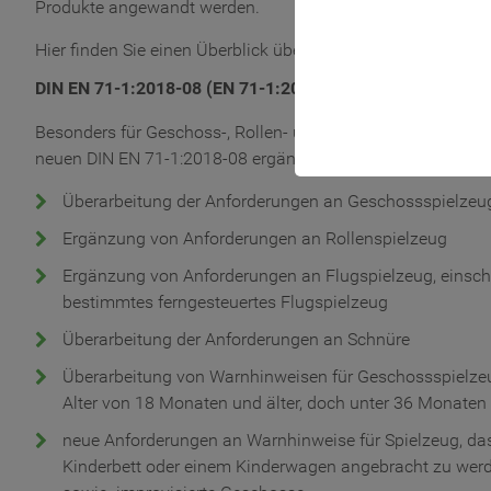
Produkte angewandt werden.
Hier finden Sie einen Überblick über wichtige Änderungen:
DIN EN 71-1:2018-08 (EN 71-1:2014+A1:2018)– Mechanisc
Besonders für Geschoss-, Rollen- und Flugspielzeuge sowie
neuen DIN EN 71-1:2018-08 ergänzt oder überarbeitet.
Überarbeitung der Anforderungen an Geschossspielzeu
Ergänzung von Anforderungen an Rollenspielzeug
Ergänzung von Anforderungen an Flugspielzeug, einschl
bestimmtes ferngesteuertes Flugspielzeug
Überarbeitung der Anforderungen an Schnüre
Überarbeitung von Warnhinweisen für Geschossspielzeug
Alter von 18 Monaten und älter, doch unter 36 Monaten
neue Anforderungen an Warnhinweise für Spielzeug, das
Kinderbett oder einem Kinderwagen angebracht zu werde