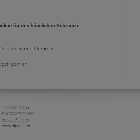
line für den häuslichen Gebrauch
h Quetschen und Klemmen
agen gern an!
T: 03722 7323-0
F: 03722 7323-899
service@slg.eu
www.slg.de.com