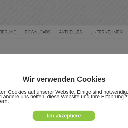
ZIERUNG
DOWNLOADS
AKTUELLES
UNTERNEHMEN
Wir verwenden Cookies
zen Cookies auf unserer Website. Einige sind notwendig
 andere uns helfen, diese Website und Ihre Erfahrung 
ugprüfung
ern.
Ich akzeptiere
IN EN 71-8 und DIN EN 71-14 endet jeweils am
ionen für die Konformitätsbewertung betreffender