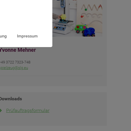
rung
Impressum
Yvonne Mehner
+49 3722 7323-748
spielzeug@slg.eu
Downloads
Prüfauftragsformular