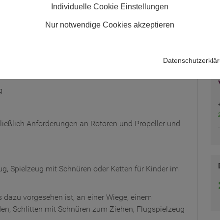
Individuelle Cookie Einstellungen
Nur notwendige Cookies akzeptieren
he und physikalische Eigenschaften von Spielzeug
 für Schnüre wurden zahlreiche Anforderungen in der
Datenschutzerklä
g
ießlich Anforderungen an Rotoren und Propeller und
, Spielzeug mit Schnüren oder Ketten für Kinder im
 dazu vorgesehen ist, an einer Wiege, einem
n, Schlitten mit Schnüren zum Ziehen, Flugspielzeug