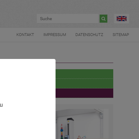

KONTAKT
IMPRESSUM
DATENSCHUTZ
SITEMAP
Prüfmöglichkeiten
Mögliche Zertifizierungen
Wissenswert
,
zu