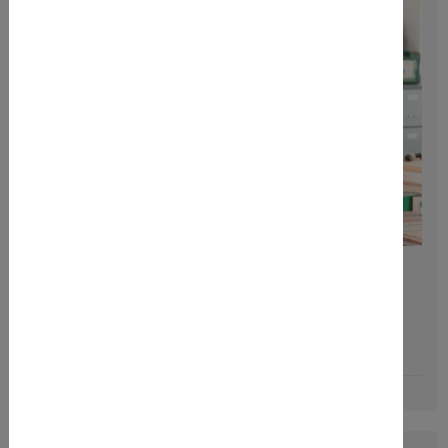
Dipl.-Ing.
Andreas Kékedi
+49 3722 7323-824
maschinen@slg.eu