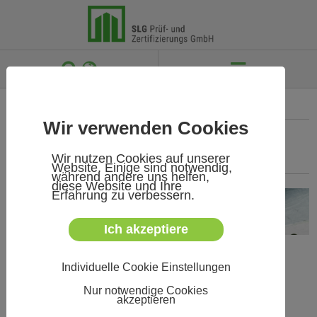
 

KONTAKT
IMPRESSUM
DATENSCHUTZ
SITEMAP
Wir verwenden Cookies
PRODUKTGRUPPEN
/
WERKZEUGE &
Wir nutzen Cookies auf unserer
WERKSTATTARTIKEL
/
PRÜFMÖGLICHKEITEN
/
Website. Einige sind notwendig,
während andere uns helfen,
diese Website und Ihre
Erfahrung zu verbessern.
Ich akzeptiere
Prüfmöglichkeiten für Werkzeuge und
Individuelle Cookie Einstellungen
Werkstattartikel bei der SLG
Nur notwendige Cookies
akzeptieren
Mechanische und elektrische Sicherheit