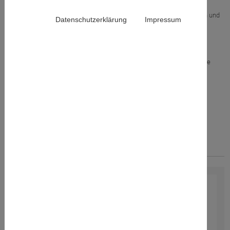
Wenn Sie wissbegierig sind, neue Herausforderungen gern annehmen und
Datenschutzerklärung
Impressum
ein hohes Maß an Technikaffinität mitbringen, sind Sie bei uns genau
richtig.
Sollte keines der nachfolgenden Stellenangebote Ihren Vorstellungen
entsprechen, freuen wir uns auch über Intitiativbewerbungen für unsere
verschiedenen
Prüfbereiche
.
Stellenangebote
Duales Studium
Praktika / Abschlussarbeiten